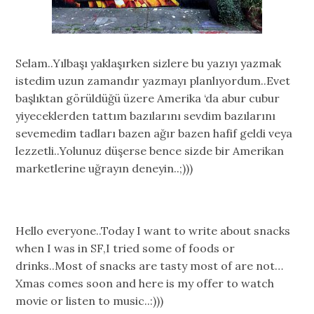
Selam..Yılbaşı yaklaşırken sizlere bu yazıyı yazmak
istedim uzun zamandır yazmayı planlıyordum..Evet
başlıktan görüldüğü üzere Amerika ‘da abur cubur
yiyeceklerden tattım bazılarını sevdim bazılarını
sevemedim tadları bazen ağır bazen hafif geldi veya
lezzetli..Yolunuz düşerse bence sizde bir Amerikan
marketlerine uğrayın deneyin..;)))
Hello everyone..Today I want to write about snacks
when I was in SF,I tried some of foods or
drinks..Most of snacks are tasty most of are not…
Xmas comes soon and here is my offer to watch
movie or listen to music..:)))